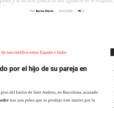
pelea y la víctima falleció al día siguiente en el hospit
Por
Barna Diario
-
18/02/2026
0
Cuota
 por el hijo de su pareja en
 piso del barrio de Sant Andreu, en Barcelona, acusado
madre
tras una pelea que se produjo este martes por la