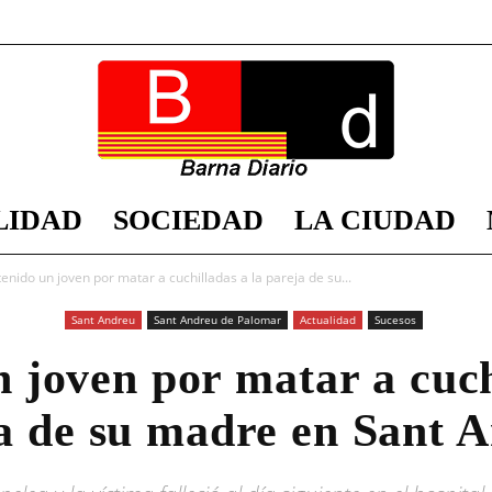
LIDAD
SOCIEDAD
LA CIUDAD
Barna
enido un joven por matar a cuchilladas a la pareja de su...
Sant Andreu
Sant Andreu de Palomar
Actualidad
Sucesos
 joven por matar a cuch
Diario
a de su madre en Sant 