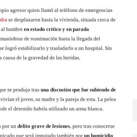
ropio agresor quien llamó al teléfono de emergencias
dra
se desplazaron hasta la vivienda, situada cerca de
n al hombre
en estado crítico y en parada
n maniobras de reanimación hasta la llegada del
ogró estabilizarlo y trasladarlo a un hospital. Sin
a causa de la gravedad de las heridas.
que se produjo tras
una discusión que fue subiendo de
ivían el joven, su madre y la pareja de esta. La pelea
de el detenido habría utilizado un arma blanca.
en por un
delito grave de lesiones
, pero tras conocerse
omunicado que será imputado también por
un homicidio