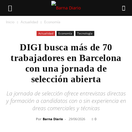
Inicio
Actualidad
Economía
Actualidad
Economía
Tecnología
DIGI busca más de 70
trabajadores en Barcelona
con una jornada de
selección abierta
La jornada de selección ofrece entrevistas directas
y formación a candidatos con o sin experiencia en
áreas comerciales y técnicas
Por
Barna Diario
-
29/06/2026
0