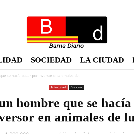
LIDAD
SOCIEDAD
LA CIUDAD
Barna
ue se hacía pasar por inversor en animales de...
Actualidad
Sucesos
un hombre que se hacía
Diario
versor en animales de l