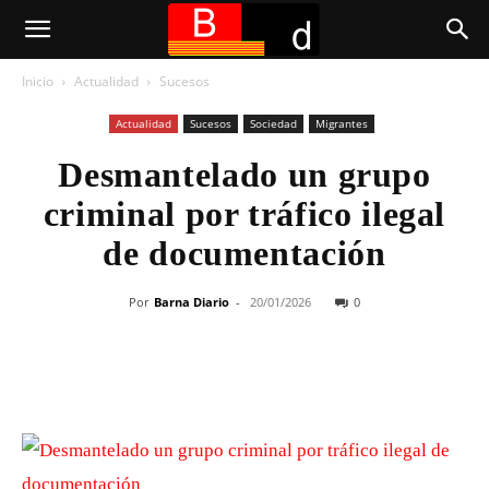
Inicio
Actualidad
Sucesos
Actualidad
Sucesos
Sociedad
Migrantes
Desmantelado un grupo
criminal por tráfico ilegal
de documentación
Por
Barna Diario
-
20/01/2026
0