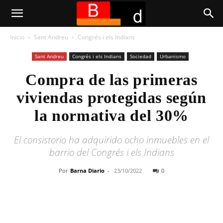
Inicio
Sant Andreu
Congrés i els Indians
Sant Andreu
Congrés i els Indians
Sociedad
Urbanismo
Compra de las primeras
viviendas protegidas según
la normativa del 30%
El consistorio ha adquirido ocho inmuebles en el
barrio del Congrés i els Indians
Por
Barna Diario
-
23/10/2022
0