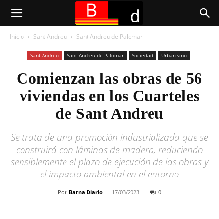
Inicio
Sant Andreu
Sant Andreu de Palomar
Sant Andreu
Sant Andreu de Palomar
Sociedad
Urbanismo
Comienzan las obras de 56
viviendas en los Cuarteles
de Sant Andreu
Se trata de una promoción industrializada que se
construirá con láminas de madera, reduciendo
sensiblemente el plazo de ejecución de las obras y
el impacto ambiental en el entorno
Por
Barna Diario
-
17/03/2023
0