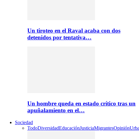
Un tiroteo en el Raval acaba con dos
detenidos por tentativa…
Un hombre queda en estado crítico tras un
apuñalamiento en el…
Sociedad
Todo
Diversidad
Educación
Justicia
Migrantes
Opinión
Urb