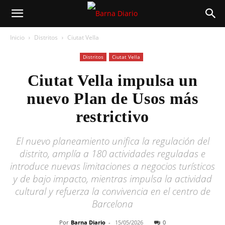
Inicio
Distritos
Ciutat Vella
Distritos
Ciutat Vella
Ciutat Vella impulsa un
nuevo Plan de Usos más
restrictivo
El nuevo planeamiento unifica la regulación del
distrito, amplía a 180 actividades reguladas e
introduce nuevas limitaciones a negocios turísticos
y de bajo impacto, mientras impulsa la actividad
cultural y refuerza la convivencia en el centro de
Barcelona
Por
Barna Diario
-
15/05/2026
0