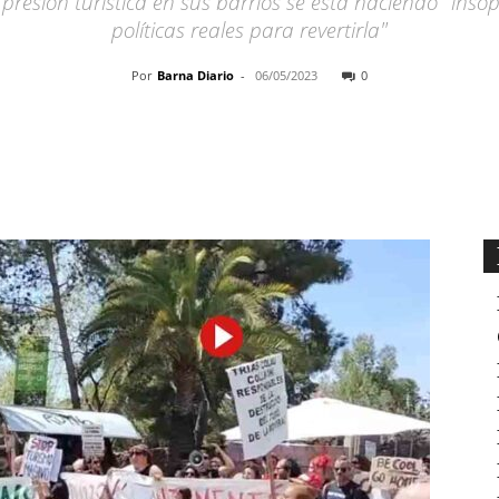
resión turística en sus barrios se está haciendo "inso
políticas reales para revertirla"
Por
Barna Diario
-
06/05/2023
0
Cuota