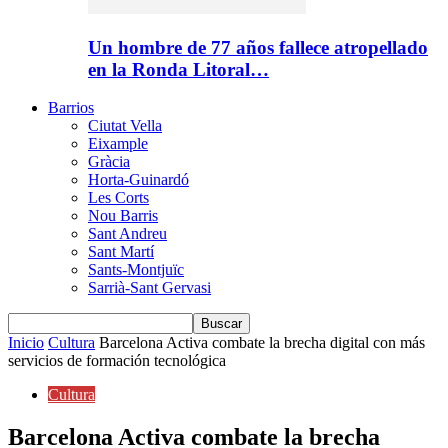
Un hombre de 77 años fallece atropellado
en la Ronda Litoral…
Barrios
Ciutat Vella
Eixample
Gràcia
Horta-Guinardó
Les Corts
Nou Barris
Sant Andreu
Sant Martí
Sants-Montjuïc
Sarrià-Sant Gervasi
Inicio
Cultura
Barcelona Activa combate la brecha digital con más
servicios de formación tecnológica
Cultura
Barcelona Activa combate la brecha