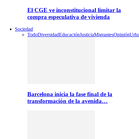
El CGE ve inconstitucional limitar la
compra especulativa de vivienda
Sociedad
Todo
Diversidad
Educación
Justicia
Migrantes
Opinión
Urb
Barcelona inicia la fase final de la
transformación de la avenida…