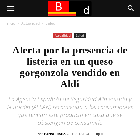
Inicio
Actualidad
Salud
Actualidad
Salud
Alerta por la presencia de
listeria en un queso
gorgonzola vendido en
Aldi
La Agencia Española de Seguridad Alimentaria y
Nutrición (AESAN) recomienda a los consumidores
que tengan este producto en casa que se
abstengan de consumirlo
Por
Barna Diario
-
15/01/2024
0