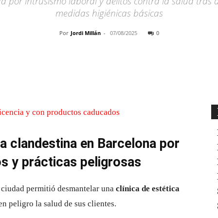
 por intrusismo laboral y delitos contra la salud tras d
medidas higiénicas básicas
Por
Jordi Millán
-
07/08/2025
0
Cuota
ca clandestina en Barcelona por
s y prácticas peligrosas
a ciudad permitió desmantelar una
clínica de estética
n peligro la salud de sus clientes.