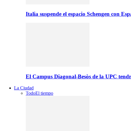
Italia suspende el espacio Schengen con Es
El Campus Diagonal-Besòs de la UPC tendr
La Ciudad
Todo
El tiempo