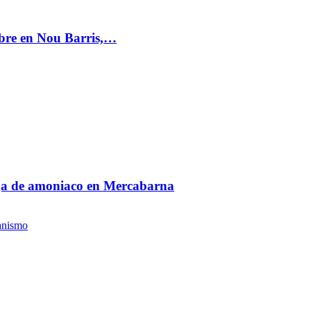
mbre en Nou Barris,…
fuga de amoniaco en Mercabarna
anismo