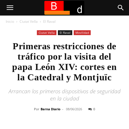
Inicio
Ciutat Vella
El Raval
Ciutat Vella
El Raval
Movilidad
Primeras restricciones de
tráfico por la visita del
papa León XIV: cortes en
la Catedral y Montjuïc
Arrancan los primeros dispositivos de seguridad
en la ciudad
Por
Barna Diario
-
08/06/2026
0