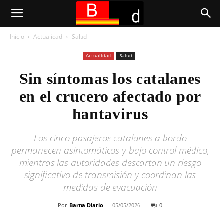
Inicio
Actualidad
Salud
Actualidad
Salud
Sin síntomas los catalanes
en el crucero afectado por
hantavirus
Los cinco pasajeros catalanes a bordo
permanecen asintomáticos y bajo control médico,
mientras las autoridades descartan un riesgo
significativo de transmisión y coordinan las
medidas de evacuación
Por
Barna Diario
-
05/05/2026
0