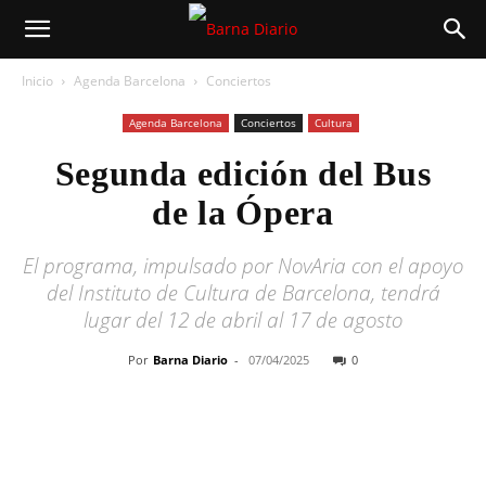
Inicio
Agenda Barcelona
Conciertos
Agenda Barcelona
Conciertos
Cultura
Segunda edición del Bus
de la Ópera
El programa, impulsado por NovAria con el apoyo
del Instituto de Cultura de Barcelona, ​​tendrá
lugar del 12 de abril al 17 de agosto
Por
Barna Diario
-
07/04/2025
0