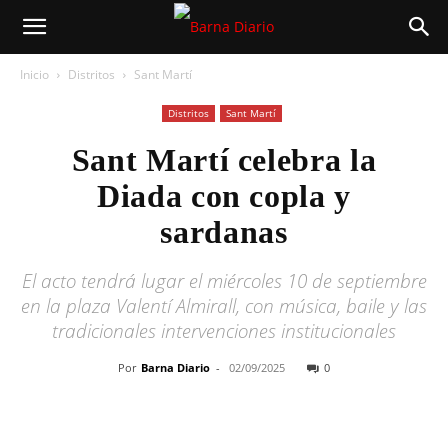
Inicio
Distritos
Sant Martí
Distritos
Sant Martí
Sant Martí celebra la
Diada con copla y
sardanas
El acto tendrá lugar el miércoles 10 de septiembre
en la plaza Valentí Almirall, con música, baile y las
tradicionales intervenciones institucionales
Por
Barna Diario
-
02/09/2025
0