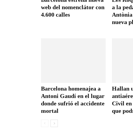
web del nomenclátor con
a la pe
4.600 calles
Antònia
nueva p
Barcelona homenajea a
Hallan 
Antoni Gaudí en el lugar
antiaér
donde sufrió el accidente
Civil en
mortal
que podr