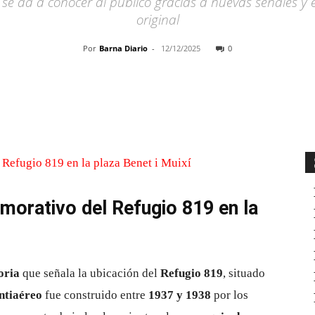
il se da a conocer al público gracias a nuevas señales 
original
Por
Barna Diario
-
12/12/2025
0
Cuota
emorativo del Refugio 819 en la
oria
que señala la ubicación del
Refugio 819
, situado
ntiaéreo
fue construido entre
1937 y 1938
por los