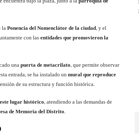
e encuentra bajo la plaza, junto a la
parroquia de
e la
Ponencia del Nomenclátor de la ciudad
, y el
juntamente con las
entidades que promovieron la
locado una
puerta de metacrilato
, que permite observar
esta entrada, se ha instalado un
mural que reproduce
rensión de su estructura y función histórica.
este lugar histórico
, atendiendo a las demandas de
esa de Memoria del Distrito
.
9