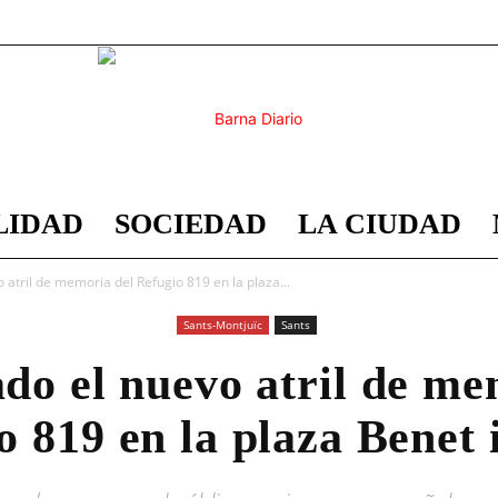
LIDAD
SOCIEDAD
LA CIUDAD
Barna
 atril de memoria del Refugio 819 en la plaza...
Sants-Montjuïc
Sants
do el nuevo atril de me
Diario
o 819 en la plaza Benet 