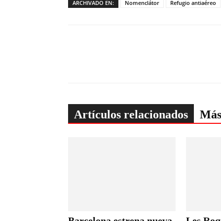
ARCHIVADO EN:
Nomenclátor
Refugio antiaéreo
Artículos relacionados
Más
Barcelona estrena nueva
Les Roq