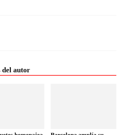
 del autor
uetes homenajea
Barcelona amplía su