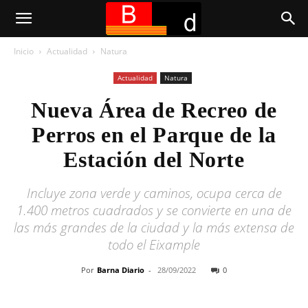
Inicio
Actualidad
Natura
Actualidad
Natura
Nueva Área de Recreo de
Perros en el Parque de la
Estación del Norte
Incluye zona verde y caminos, ocupa cerca de
1.400 metros cuadrados y se convierte en una de
las más grandes de la ciudad y la más extensa de
todo el Eixample
Por
Barna Diario
-
28/09/2022
0