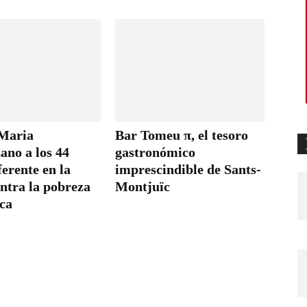
 Maria
Bar Tomeu π, el tesoro
no a los 44
gastronómico
ferente en la
imprescindible de Sants-
ntra la pobreza
Montjuïc
ica