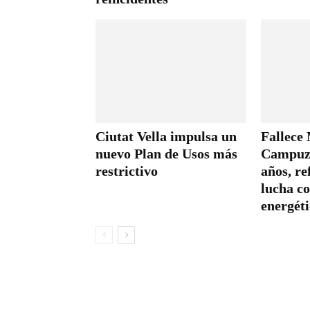
Ciutat Vella impulsa un
Fallece
nuevo Plan de Usos más
Campuza
restrictivo
años, re
lucha co
energét