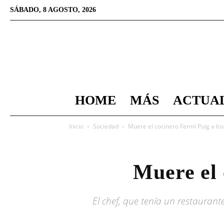
SÁBADO, 8 AGOSTO, 2026
HOME
MÁS
ACTUA
Inicio
Sociedad
Muere el cocinero Fermí Puig a lo
Muere el 
El chef, que tenía un restaurant