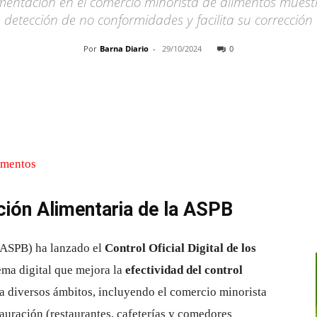
mentación en el comercio minorista de alimentos muest
detección de no conformidades y facilita su corrección
Por
Barna Diario
-
29/10/2024
0
Cuota
ción Alimentaria de la ASPB
(ASPB) ha lanzado el
Control Oficial Digital de los
ma digital que mejora la
efectividad del control
a a diversos ámbitos, incluyendo el comercio minorista
stauración (restaurantes, cafeterías y comedores