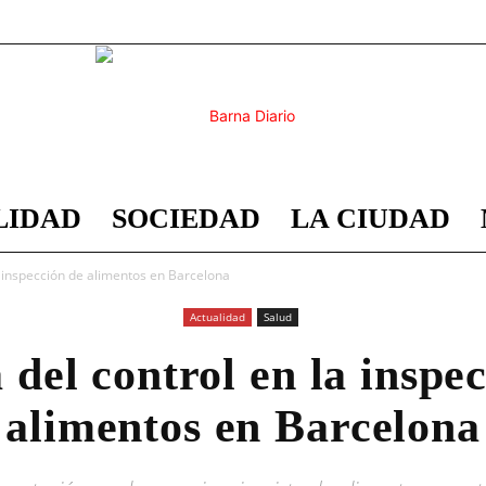
LIDAD
SOCIEDAD
LA CIUDAD
Barna
a inspección de alimentos en Barcelona
Actualidad
Salud
del control en la inspe
Diario
alimentos en Barcelona