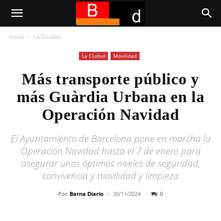
Inicio
La Ciudad
La Ciudad
Movilidad
Más transporte público y
más Guàrdia Urbana en la
Operación Navidad
El Ayuntamiento de Barcelona pone en marcha la
Operación Navidad hasta el 7 de enero para
asegurar unos óptimos niveles de seguridad,
convivencia y movilidad y limpieza
Por
Barna Diario
-
30/11/2024
0