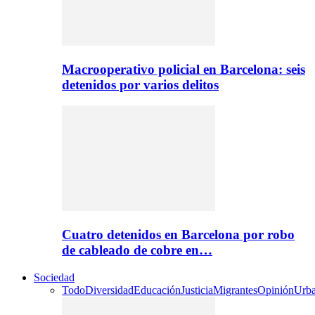
Macrooperativo policial en Barcelona: seis
detenidos por varios delitos
Cuatro detenidos en Barcelona por robo
de cableado de cobre en…
Sociedad
Todo
Diversidad
Educación
Justicia
Migrantes
Opinión
Urb