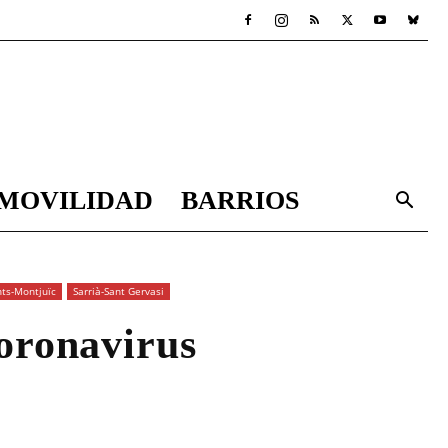
MOVILIDAD
BARRIOS
nts-Montjuïc
Sarrià-Sant Gervasi
coronavirus