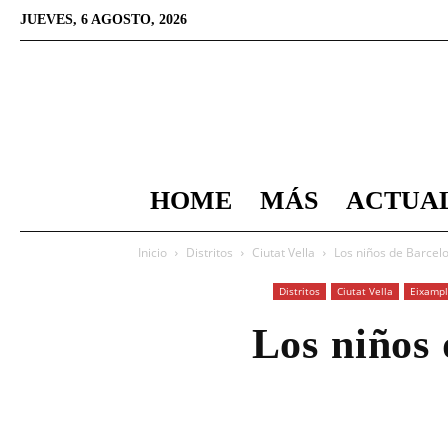
JUEVES, 6 AGOSTO, 2026
HOME
MÁS
ACTUA
Inicio
Distritos
Ciutat Vella
Los niños de Barcel
Distritos
Ciutat Vella
Eixamp
Los niños 