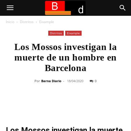
Inicio
Distritos
Eixample
Distritos
Eixample
Los Mossos investigan la
muerte de un hombre en
Barcelona
Por
Barna Diario
-
18/04/2020
0
Los Mossos investigan la muerte