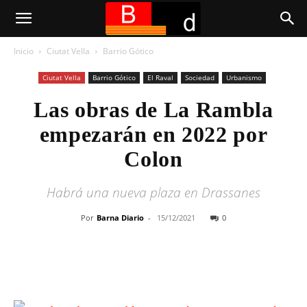
Inicio
Ciutat Vella
Barrio Gótico
Ciutat Vella
Barrio Gótico
El Raval
Sociedad
Urbanismo
Las obras de La Rambla
empezarán en 2022 por
Colon
Habrá una nueva plaza en Drassanes
Por
Barna Diario
-
15/12/2021
0