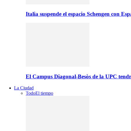
Italia suspende el espacio Schengen con Es
El Campus Diagonal-Besòs de la UPC tendr
La Ciudad
Todo
El tiempo