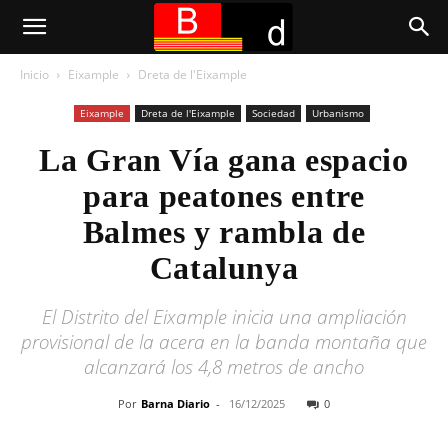
Inicio
Eixample
Dreta de l'Eixample
Eixample
Dreta de l'Eixample
Sociedad
Urbanismo
La Gran Vía gana espacio
para peatones entre
Balmes y rambla de
Catalunya
El Distrito del Eixample inicia una ampliación
provisional de la acera en la banda montaña que
alcanzará los 4,8 metros de ancho
Por
Barna Diario
-
16/12/2025
0