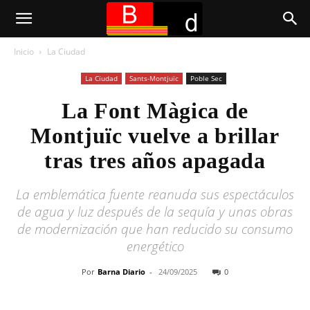
Inicio
La Ciudad
La Ciudad
Sants-Montjuïc
Poble Sec
La Font Màgica de
Montjuïc vuelve a brillar
tras tres años apagada
La emblemática fuente reanuda sus espectáculos
de agua y luz después de la sequía y unas obras
de modernización que han reducido su consumo
energético
Por
Barna Diario
-
24/09/2025
0