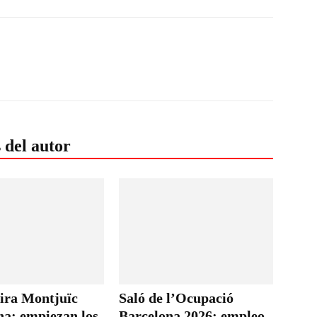
 del autor
ira Montjuïc
Saló de l’Ocupació
na: empiezan los
Barcelona 2026: empleo,