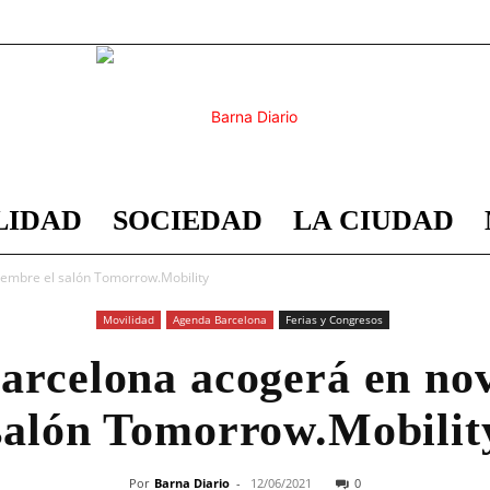
LIDAD
SOCIEDAD
LA CIUDAD
Barna
iembre el salón Tomorrow.Mobility
Movilidad
Agenda Barcelona
Ferias y Congresos
arcelona acogerá en no
Diario
salón Tomorrow.Mobilit
Por
Barna Diario
-
12/06/2021
0