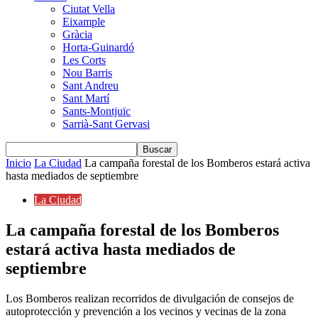
Ciutat Vella
Eixample
Gràcia
Horta-Guinardó
Les Corts
Nou Barris
Sant Andreu
Sant Martí
Sants-Montjuïc
Sarrià-Sant Gervasi
Inicio
La Ciudad
La campaña forestal de los Bomberos estará activa
hasta mediados de septiembre
La Ciudad
La campaña forestal de los Bomberos
estará activa hasta mediados de
septiembre
Los Bomberos realizan recorridos de divulgación de consejos de
autoprotección y prevención a los vecinos y vecinas de la zona