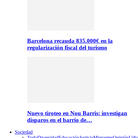
Barcelona recauda 835.000€ en la
regularización fiscal del turismo
Nuevo tiroteo en Nou Barris: investigan
disparos en el barrio de…
Sociedad
Todo
Diversidad
Educación
Justicia
Migrantes
Opinión
Urb