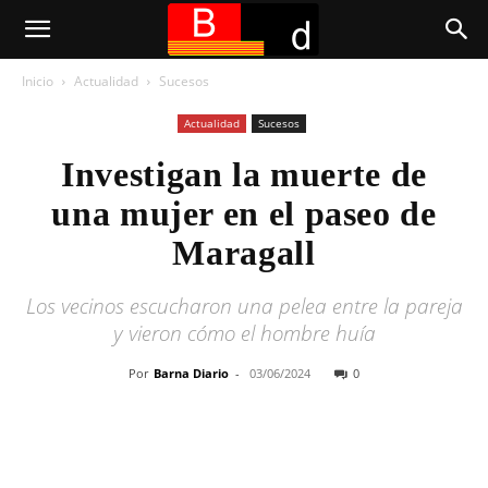
Inicio
Actualidad
Sucesos
Actualidad
Sucesos
Investigan la muerte de
una mujer en el paseo de
Maragall
Los vecinos escucharon una pelea entre la pareja
y vieron cómo el hombre huía
Por
Barna Diario
-
03/06/2024
0