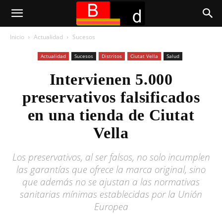
Inicio
Actualidad
Sucesos
Actualidad
Sucesos
Distritos
Ciutat Vella
Salud
Intervienen 5.000
preservativos falsificados
en una tienda de Ciutat
Vella
Los preservativos, al ser falsos, no solo incumplen
las garantías que ofrece la marca original, sino
que además no se ajustan a las normativas
sanitarias mínimas establecidas por la Unión
Europea