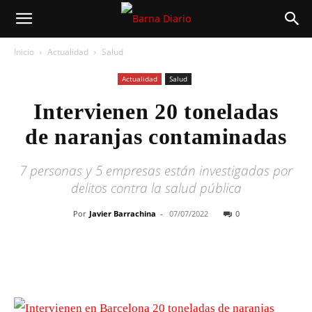
Inicio
Actualidad
Salud
Actualidad
Salud
Intervienen 20 toneladas
de naranjas contaminadas
7 personas y 5 empresas están investigadas por
delitos contra la salud pública
Por
Javier Barrachina
-
07/07/2022
0