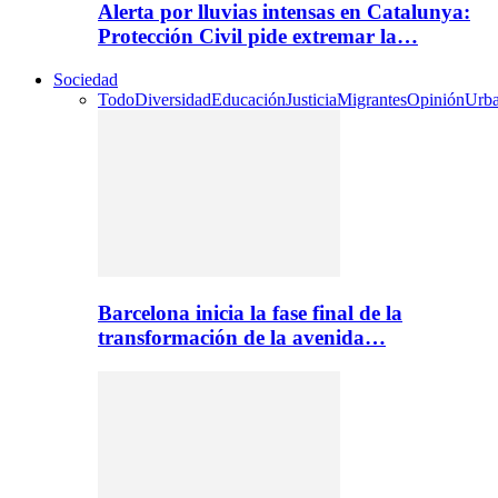
Alerta por lluvias intensas en Catalunya:
Protección Civil pide extremar la…
Sociedad
Todo
Diversidad
Educación
Justicia
Migrantes
Opinión
Urb
Barcelona inicia la fase final de la
transformación de la avenida…