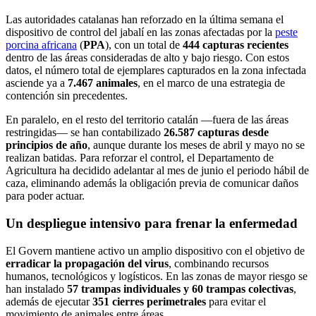
Las autoridades catalanas han reforzado en la última semana el
dispositivo de control del jabalí en las zonas afectadas por la
peste
porcina africana
(
PPA
), con un total de
444 capturas recientes
dentro de las áreas consideradas de alto y bajo riesgo. Con estos
datos, el número total de ejemplares capturados en la zona infectada
asciende ya a
7.467 animales
, en el marco de una estrategia de
contención sin precedentes.
En paralelo, en el resto del territorio catalán —fuera de las áreas
restringidas— se han contabilizado
26.587 capturas desde
principios de año
, aunque durante los meses de abril y mayo no se
realizan batidas. Para reforzar el control, el Departamento de
Agricultura ha decidido adelantar al mes de junio el periodo hábil de
caza, eliminando además la obligación previa de comunicar daños
para poder actuar.
Un despliegue intensivo para frenar la enfermedad
El Govern mantiene activo un amplio dispositivo con el objetivo de
erradicar la propagación del virus
, combinando recursos
humanos, tecnológicos y logísticos. En las zonas de mayor riesgo se
han instalado
57 trampas individuales y 60 trampas colectivas
,
además de ejecutar
351 cierres perimetrales
para evitar el
movimiento de animales entre áreas.