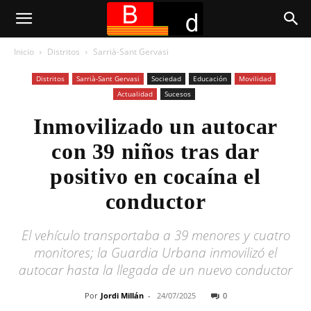
Inicio
Distritos
Sarrià-Sant Gervasi
Distritos
Sarrià-Sant Gervasi
Sociedad
Educación
Movilidad
Actualidad
Sucesos
Inmovilizado un autocar
con 39 niños tras dar
positivo en cocaína el
conductor
El vehículo transportaba a 39 menores y cuatro
monitores; la Guardia Urbana inmovilizó el
autocar hasta la llegada de un nuevo conductor
Por
Jordi Millán
-
24/07/2025
0