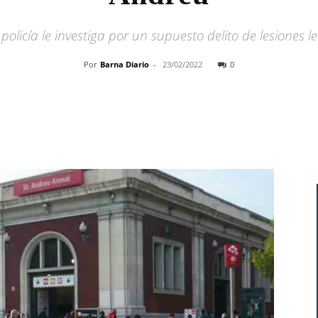
policía le investiga por un supuesto delito de lesiones l
Por
Barna Diario
-
23/02/2022
0
Cuota