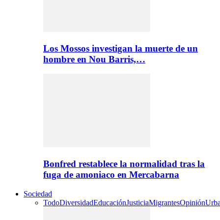
Los Mossos investigan la muerte de un
hombre en Nou Barris,…
Bonfred restablece la normalidad tras la
fuga de amoniaco en Mercabarna
Sociedad
Todo
Diversidad
Educación
Justicia
Migrantes
Opinión
Urb