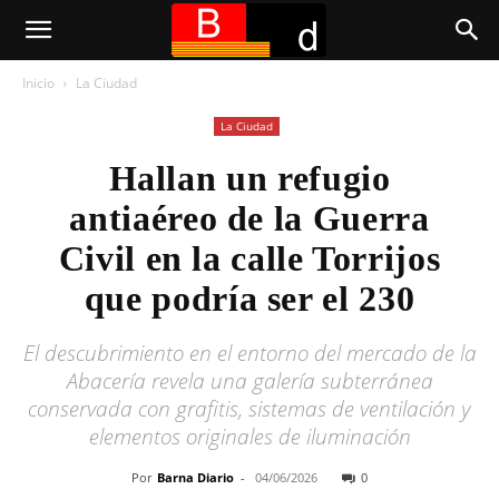
Inicio
La Ciudad
La Ciudad
Hallan un refugio
antiaéreo de la Guerra
Civil en la calle Torrijos
que podría ser el 230
El descubrimiento en el entorno del mercado de la
Abacería revela una galería subterránea
conservada con grafitis, sistemas de ventilación y
elementos originales de iluminación
Por
Barna Diario
-
04/06/2026
0