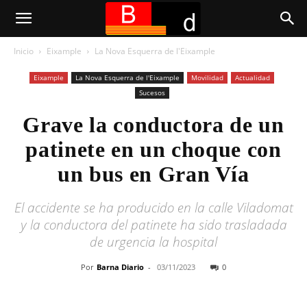
Inicio
Eixample
La Nova Esquerra de l'Eixample
Eixample
La Nova Esquerra de l'Eixample
Movilidad
Actualidad
Sucesos
Grave la conductora de un
patinete en un choque con
un bus en Gran Vía
El accidente se ha producido en la calle Viladomat
y la conductora del patinete ha sido trasladada
de urgencia la hospital
Por
Barna Diario
-
03/11/2023
0