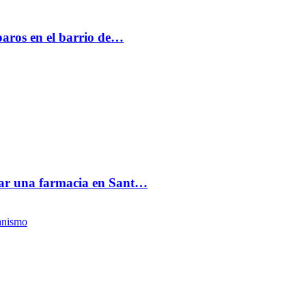
paros en el barrio de…
acar una farmacia en Sant…
anismo