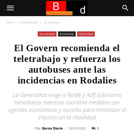
Inicio
Actualidad
Economía
Actualidad
Economía
Movilidad
El Govern recomienda el
teletrabajo y refuerza los
autobuses ante las
incidencias en Rodalies
La Generalitat exige a Renfe y Adif soluciones
inmediatas mientras coordina medidas con
agentes económicos y sociales para minimizar el
impacto en la movilidad
Por
Barna Diario
-
26/01/2026
0