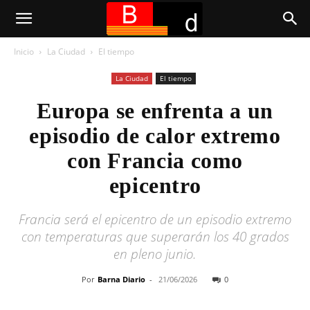
Inicio
La Ciudad
El tiempo
La Ciudad
El tiempo
Europa se enfrenta a un
episodio de calor extremo
con Francia como
epicentro
Francia será el epicentro de un episodio extremo
con temperaturas que superarán los 40 grados
en pleno junio.
Por
Barna Diario
-
21/06/2026
0