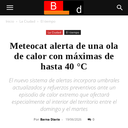
Inicio
La Ciudad
El tiempo
La Ciudad
El tiempo
Meteocat alerta de una ola
de calor con máximas de
hasta 40 °C
El nuevo sistema de alertas incorpora umbrales
actualizados y refuerzos preventivos ante un
episodio de calor extremo que afectará
especialmente al interior del territorio entre el
domingo y el martes
Por
Barna Diario
-
19/06/2026
0