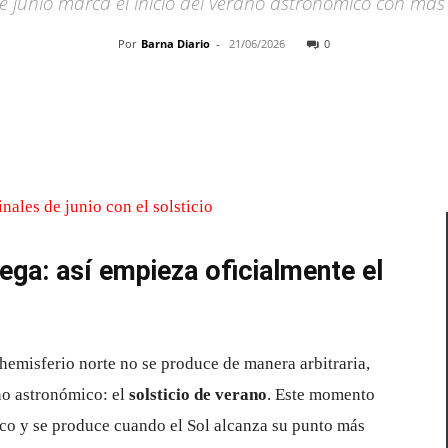
 de junio marca el inicio del verano astronómico con más
Por
Barna Diario
-
21/06/2026
0
Cuota
lega: así empieza oficialmente el
 hemisferio norte no se produce de manera arbitraria,
no astronómico: el
solsticio de verano
. Este momento
ico y se produce cuando el Sol alcanza su punto más