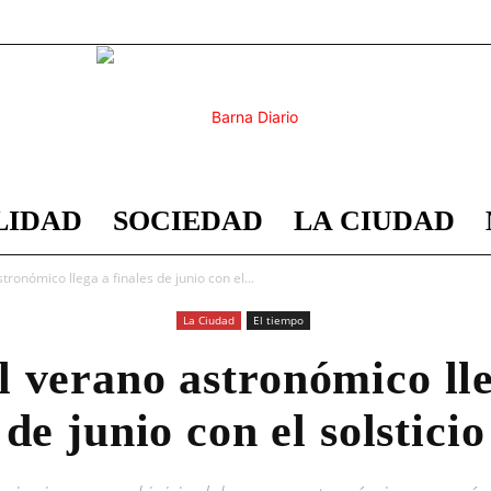
LIDAD
SOCIEDAD
LA CIUDAD
Barna
stronómico llega a finales de junio con el...
La Ciudad
El tiempo
el verano astronómico lle
Diario
de junio con el solsticio