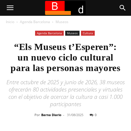
Inicio
Agenda Barcelona
Museos
Agenda Barcelona
Museos
Cultura
“Els Museus t’Esperen”:
un nuevo ciclo cultural
para las personas mayores
Entre octubre de 2025 y junio de 2026, 38 museos
ofrecerán 80 actividades presenciales y virtuales
con el objetivo de acercar la cultura a casi 1.000
participantes
Por
Barna Diario
-
31/08/2025
0