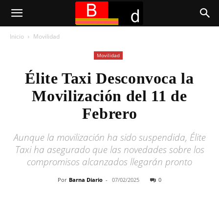
Inicio
Movilidad
Movilidad
Élite Taxi Desconvoca la
Movilización del 11 de
Febrero
Aunque la movilización ha sido suspendida, Élite
Taxi ha asegurado que las novedades sobre los
compromisos alcanzados llegarán pronto
Por
Barna Diario
-
07/02/2025
0