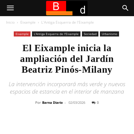
Inicio
Eixample
L'Antiga Esquerra de l'Eixample
Eixample
L'Antiga Esquerra de l'Eixample
Sociedad
Urbanismo
El Eixample inicia la
ampliación del Jardín
Beatriz Pinós-Milany
La intervención incorporará más verde y nuevos
espacios de estancia en el interior de manzana
Por
Barna Diario
-
02/03/2026
0