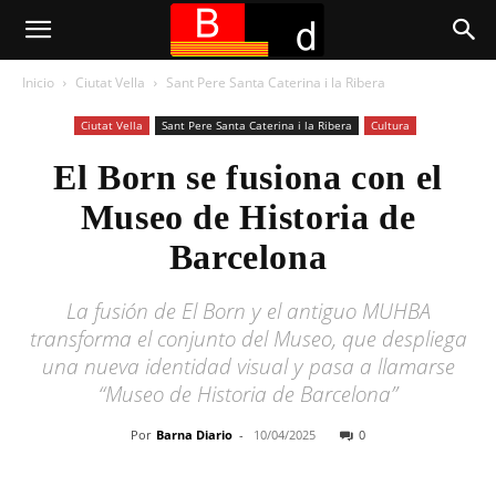
Inicio
Ciutat Vella
Sant Pere Santa Caterina i la Ribera
Ciutat Vella
Sant Pere Santa Caterina i la Ribera
Cultura
El Born se fusiona con el
Museo de Historia de
Barcelona
La fusión de El Born y el antiguo MUHBA
transforma el conjunto del Museo, que despliega
una nueva identidad visual y pasa a llamarse
“Museo de Historia de Barcelona”
Por
Barna Diario
-
10/04/2025
0