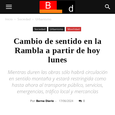
Inicio
Sociedad
Urbanismo
Sociedad
Urbanismo
Movilidad
Cambio de sentido en la
Rambla a partir de hoy
lunes
Mientras duren las obras sólo habrá circulación
en sentido montaña y estará restringida como
hasta ahora al transporte público, servicios,
emergencias, tráfico local y mercancías
Por
Barna Diario
-
17/06/2024
0